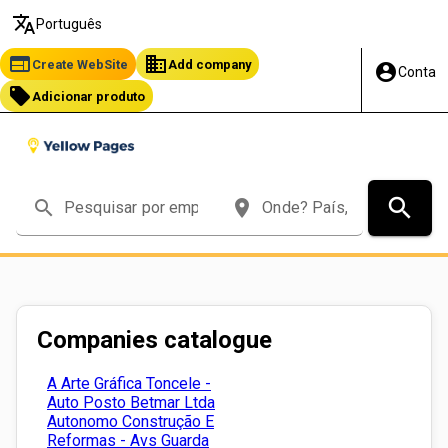
translate
Português
web
business
Create WebSite
Add company
account_circle
Conta
local_offer
Adicionar produto
search
search
place
Companies catalogue
A Arte Gráfica Toncele -
Auto Posto Betmar Ltda
Autonomo Construção E
Reformas - Avs Guarda