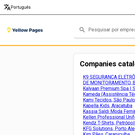
translate
Português
search
Companies cata
K9 SEGURANÇA ELETRÔ
DE MONITORAMENTO, Be
Kalyaan Premium Spa | S
Kameda (Assistência Téc
Kami Tecidos, São Paulo
Kapella Kids, Araçatuba
Kassia Saldi Moda Femini
Kellen Professional Uni
Kendz T-Shirts, Petrópol
KFG Solutions, Porto Al
Kim Pães, Carapicuíba