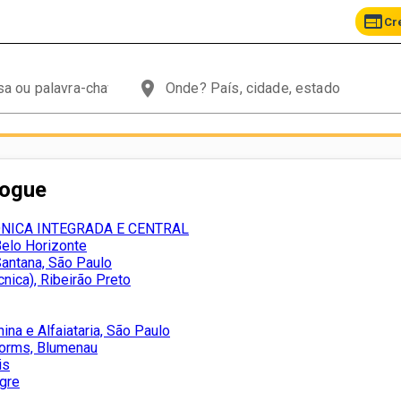
web
Cr
place
logue
NICA INTEGRADA E CENTRAL
lo Horizonte
antana, São Paulo
nica), Ribeirão Preto
na e Alfaiataria, São Paulo
forms, Blumenau
is
egre