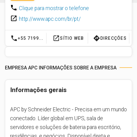
phone
Clique para mostrar o telefone
launch
http://www.apc.com/br/pt/
phone
launch
directions
+55 7199...
SÍTIO WEB
DIRECÇÕES
EMPRESA APC INFORMAÇÕES SOBRE A EMPRESA
Informações gerais
APC by Schneider Electric - Precisa em um mundo
conectado. Líder global em UPS, sala de
servidores e soluções de bateria para escritório,
residências, e negócios. Disponível direta e