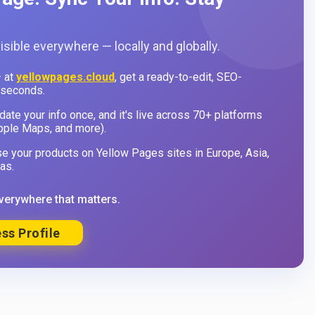
sible everywhere — locally and globally.
 at
yellowpages.cloud
, get a ready-to-edit, SEO-
 seconds.
ate your info once, and it's live across 70+ platforms
pple Maps, and more).
 your products on Yellow Pages sites in Europe, Asia,
as.
verywhere that matters.
ss Profile