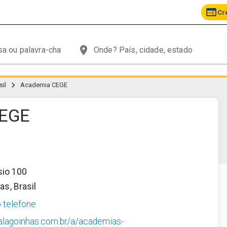
web
Cr
place
chevron_right
il
Academia CEGE
CEGE
sio 100
has
,
Brasil
o telefone
alagoinhas.com.br/a/academias-