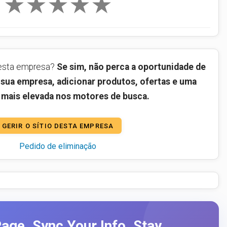
★
★
★
★
★
desta empresa?
Se sim, não perca a oportunidade de
da sua empresa, adicionar produtos, ofertas e uma
 mais elevada nos motores de busca.
GERIR O SÍTIO DESTA EMPRESA
Pedido de eliminação
age. Sync Your Info. Stay