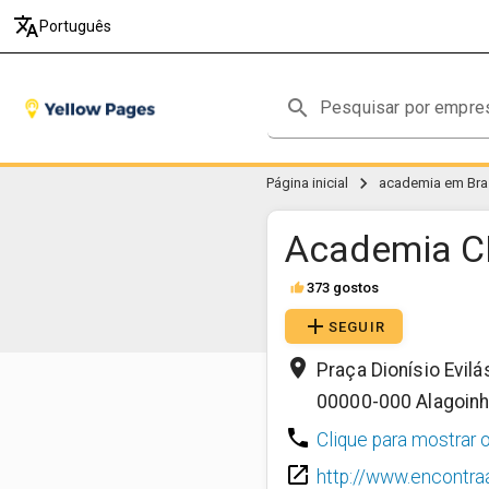
translate
Português
search
chevron_right
Página inicial
academia em Bras
Academia 
373 gostos
thumb_up
add
SEGUIR
place
Praça Dionísio Evilá
00000-000
Alagoin
phone
Clique para mostrar 
launch
http://www.encontra