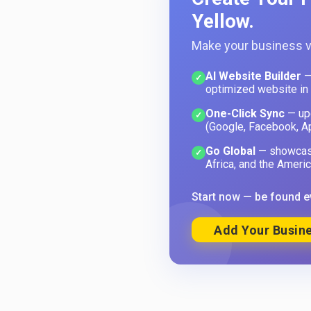
Yellow.
Make your business vi
AI Website Builder
—
✓
optimized website in
One-Click Sync
— upd
✓
(Google, Facebook, A
Go Global
— showcase
✓
Africa, and the Americ
Start now — be found e
Add Your Busine