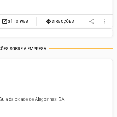
launch
directions
share
more_vert
SÍTIO WEB
DIRECÇÕES
ÇÕES SOBRE A EMPRESA
Guia da cidade de Alagoinhas, BA.