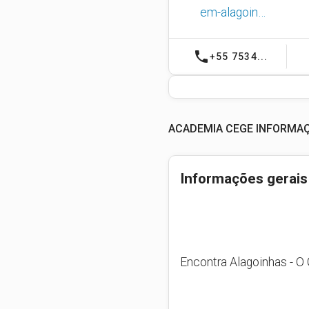
em-alagoin…
phone
+55 7534...
ACADEMIA CEGE INFORMA
Informações gerais
Encontra Alagoinhas - O 