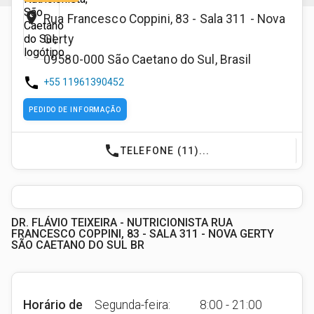
place
Rua Francesco Coppini, 83 - Sala 311 - Nova
Gerty
09580-000
São Caetano do Sul
,
Brasil
phone
+55 11961390452
PEDIDO DE INFORMAÇÃO
phone
TELEFONE (11)...
DR. FLÁVIO TEIXEIRA - NUTRICIONISTA RUA
FRANCESCO COPPINI, 83 - SALA 311 - NOVA GERTY
SÃO CAETANO DO SUL BR
Horário de
Segunda-feira:
8:00 - 21:00