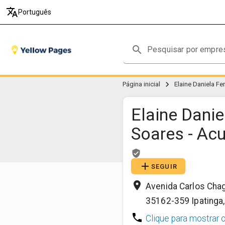
translate
Português
search
chevron_right
Página inicial
Elaine Daniela Fe
Elaine Danie
Soares - Ac
verified_user
add
SEGUIR
place
Avenida Carlos Cha
35162-359
Ipatinga
phone
Clique para mostrar 