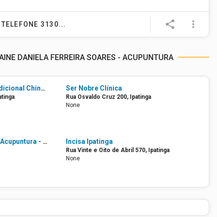
e
share
more_vert
TELEFONE 3130...
AINE DANIELA FERREIRA SOARES - ACUPUNTURA
Acupuntura | Medicina Tradicional Chinesa Consultório Especializado
Ser Nobre Clínica
atinga
Rua Osvaldo Cruz 200, Ipatinga
None
Consultório Fisioterapia e Acupuntura - A Caminho do Equilíbrio
Incisa Ipatinga
Rua Vinte e Oito de Abril 570, Ipatinga
None