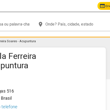
web
Cr
place
rreira Soares - Acupuntura
la Ferreira
upuntura
gas 516
,
Brasil
o telefone