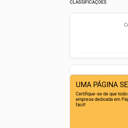
CLASSIFICAÇÕES
C
UMA PÁGINA S
Certifique-se de que todos
empresa dedicada em Pági
fácil!