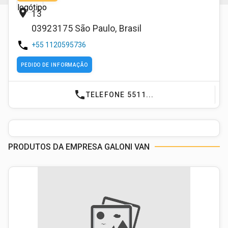
place
13
03923175
São Paulo
,
Brasil
phone
+55 1120595736
PEDIDO DE INFORMAÇÃO
phone
TELEFONE 5511...
PRODUTOS DA EMPRESA GALONI VAN