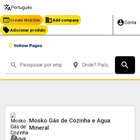
translate
Português
web
business
Create WebSite
Add company
account_circle
Conta
local_offer
Adicionar produto
chevron_right
search
Página inicial
Mosko Gás de Cozinha e Agua Mineral
search
place
Mosko Gás de Cozinha e Agua
Mineral
verified_user