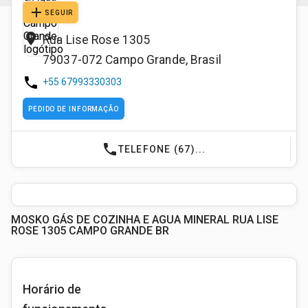
add
SEGUIR
place
Rua Lise Rose 1305
79037-072
Campo Grande
,
Brasil
phone
+55 67993330303
PEDIDO DE INFORMAÇÃO
phone
TELEFONE (67)...
MOSKO GÁS DE COZINHA E AGUA MINERAL RUA LISE
ROSE 1305 CAMPO GRANDE BR
Horário de