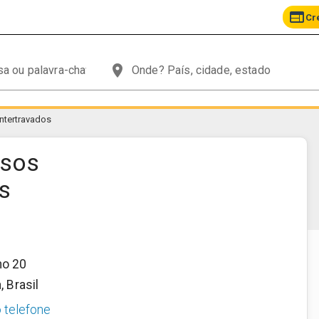
web
Cr
place
intertravados
isos
s
ho 20
a
,
Brasil
o telefone