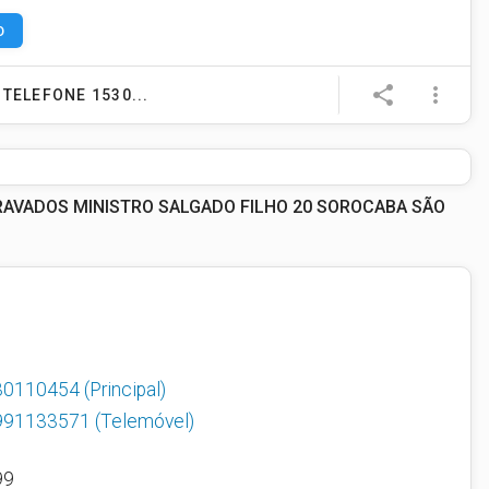
O
e
share
more_vert
TELEFONE 1530...
RAVADOS MINISTRO SALGADO FILHO 20 SOROCABA SÃO
30110454
(Principal)
991133571
(Telemóvel)
99