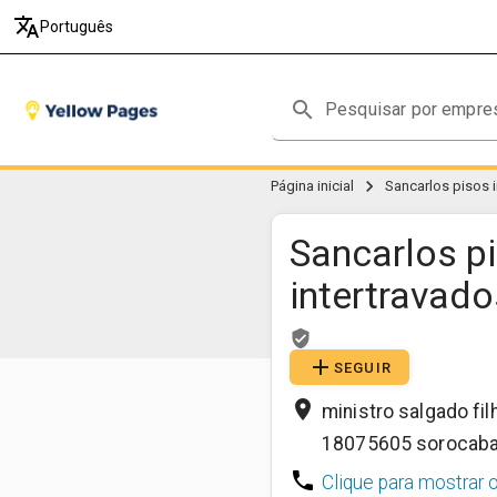
translate
Português
search
chevron_right
Página inicial
Sancarlos pisos 
Sancarlos p
intertravado
verified_user
add
SEGUIR
place
ministro salgado fil
18075605
sorocab
phone
Clique para mostrar 