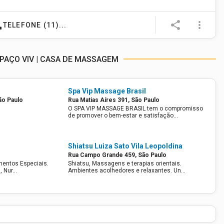
ne
share
more_vert
TELEFONE (11)...
PAÇO VIV | CASA DE MASSAGEM
Spa Vip Massage Brasil
ão Paulo
Rua Matias Aíres 391, São Paulo
O SPA VIP MASSAGE BRASIL tem o compromisso
de promover o bem-estar e satisfação…
Shiatsu Luiza Sato Vila Leopoldina
Rua Campo Grande 459, São Paulo
entos Especiais.
Shiatsu, Massagens e terapias orientais.
, Nur…
Ambientes acolhedores e relaxantes. Un…