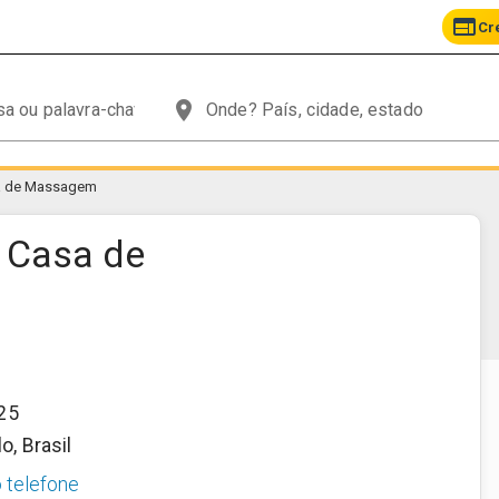
web
Cr
place
sa de Massagem
| Casa de
325
lo
,
Brasil
o telefone