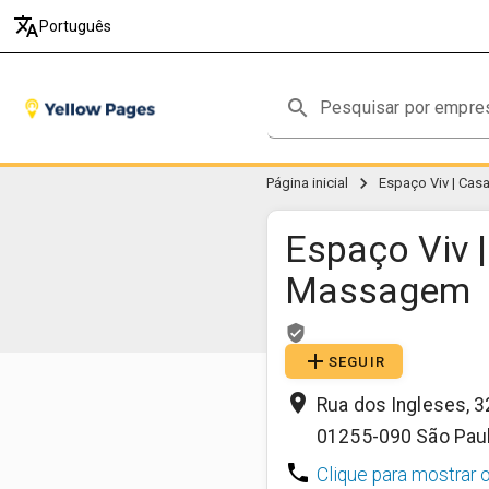
translate
Português
search
chevron_right
Página inicial
Espaço Viv | Ca
Espaço Viv 
Massagem
verified_user
add
SEGUIR
place
Rua dos Ingleses, 
01255-090
São Pau
phone
Clique para mostrar 