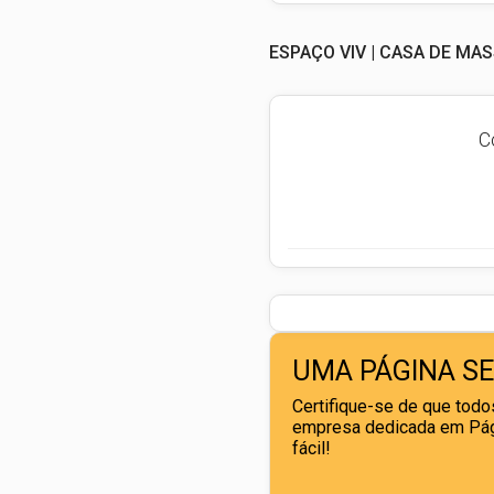
ESPAÇO VIV | CASA DE M
C
UMA PÁGINA S
Certifique-se de que todos
empresa dedicada em Pági
fácil!