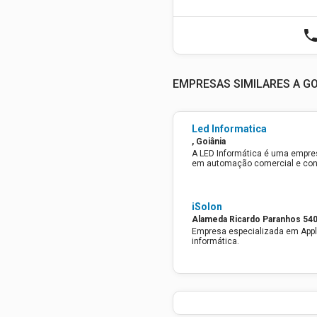
phon
EMPRESAS SIMILARES A GO
Led Informatica
, Goiânia
A LED Informática é uma empre
em automação comercial e co
iSolon
Empresa especializada em Appl
informática.