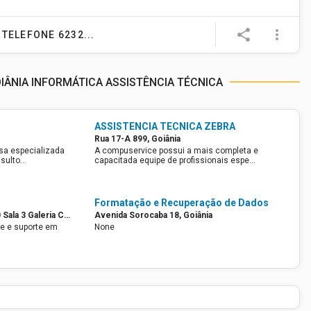
e
share
more_vert
TELEFONE 6232...
IÂNIA INFORMÁTICA ASSISTÊNCIA TÉCNICA
ASSISTENCIA TECNICA ZEBRA
Rua 17-A 899, Goiânia
sa especializada
A compuservice possui a mais completa e
nsulto…
capacitada equipe de profissionais espe…
Formatação e Recuperação de Dados
Alameda Ricardo Paranhos 540 Sala 3 Galeria Caiobá Setor Marista, Goiânia
Avenida Sorocaba 18, Goiânia
e e suporte em
None