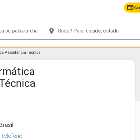
web
Cr
place
ca Assistência Técnica
ormática
 Técnica
Brasil
o telefone