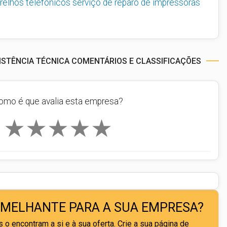
relhos telefônicos
serviço de reparo de impressoras
ISTÊNCIA TÉCNICA COMENTÁRIOS E CLASSIFICAÇÕES
omo é que avalia esta empresa?
★
★
★
★
★
EMELHANTE PARA A SUA EMPRESA?
 o encontram a si e à sua oferta. Crie a sua página de