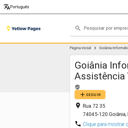
translate
Português
search
chevron_right
Página inicial
Goiânia Informáti
Goiânia Inf
Assistência
verified_user
add
SEGUIR
place
Rua 72 35
74045-120
Goiânia
,
phone
Clique para mostrar 