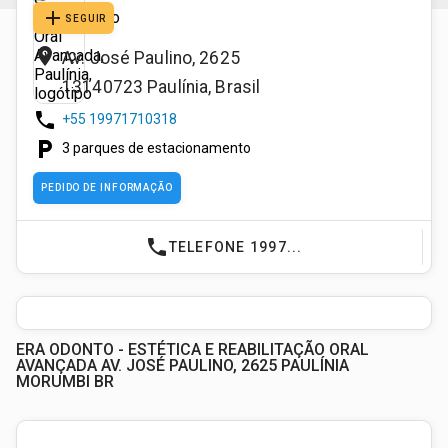
add
SEGUIR
place
Av. José Paulino, 2625
13140723
Paulínia
,
Brasil
phone
+55 19971710318
local_parking
3 parques de estacionamento
PEDIDO DE INFORMAÇÃO
phone
TELEFONE 1997...
ERA ODONTO - ESTÉTICA E REABILITAÇÃO ORAL
AVANÇADA AV. JOSÉ PAULINO, 2625 PAULÍNIA
MORUMBI BR