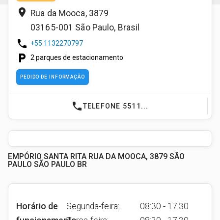
place
Rua da Mooca, 3879
03165-001
São Paulo
,
Brasil
phone
+55 1132270797
local_parking
2 parques de estacionamento
PEDIDO DE INFORMAÇÃO
phone
TELEFONE 5511...
EMPÓRIO SANTA RITA RUA DA MOOCA, 3879 SÃO
PAULO SÃO PAULO BR
Horário de
Segunda-feira:
08:30 - 17:30