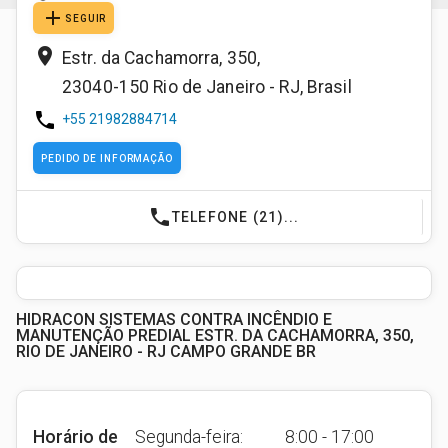
add
SEGUIR
place
Estr. da Cachamorra, 350,
23040-150
Rio de Janeiro - RJ
,
Brasil
phone
+55 21982884714
PEDIDO DE INFORMAÇÃO
phone
TELEFONE (21)...
HIDRACON SISTEMAS CONTRA INCÊNDIO E
MANUTENÇÃO PREDIAL ESTR. DA CACHAMORRA, 350,
RIO DE JANEIRO - RJ CAMPO GRANDE BR
Horário de
Segunda-feira:
8:00 - 17:00