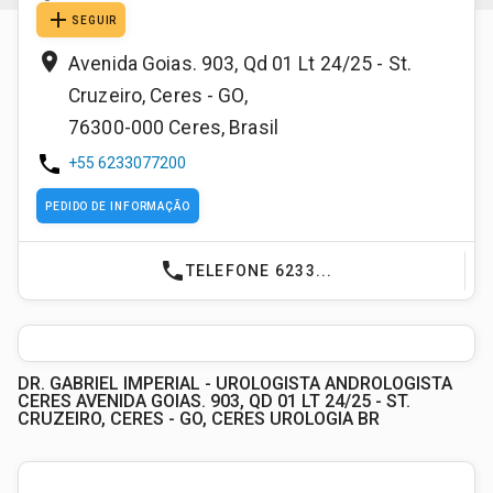
add
SEGUIR
place
Avenida Goias. 903, Qd 01 Lt 24/25 - St.
Cruzeiro, Ceres - GO,
76300-000
Ceres
,
Brasil
phone
+55 6233077200
PEDIDO DE INFORMAÇÃO
phone
TELEFONE 6233...
DR. GABRIEL IMPERIAL - UROLOGISTA ANDROLOGISTA
CERES AVENIDA GOIAS. 903, QD 01 LT 24/25 - ST.
CRUZEIRO, CERES - GO, CERES UROLOGIA BR