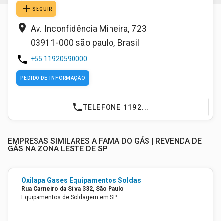
add
SEGUIR
place
Av. Inconfidência Mineira, 723
03911-000
são paulo
,
Brasil
phone
+55 11920590000
PEDIDO DE INFORMAÇÃO
phone
TELEFONE 1192...
EMPRESAS SIMILARES A FAMA DO GÁS | REVENDA DE
GÁS NA ZONA LESTE DE SP
Oxilapa Gases Equipamentos Soldas
Rua Carneiro da Silva 332, São Paulo
Equipamentos de Soldagem em SP