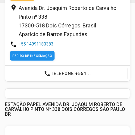
place
Avenida Dr. Joaquim Roberto de Carvalho
Pinto nº 338
17300-518
Dois Córregos
,
Brasil
Aparício de Barros Fagundes
phone
+55 14991180383
PEDIDO DE INFORMAÇÃO
phone
TELEFONE +551...
ESTAÇÃO PAPEL AVENIDA DR. JOAQUIM ROBERTO DE
CARVALHO PINTO Nº 338 DOIS CÓRREGOS SÃO PAULO
BR