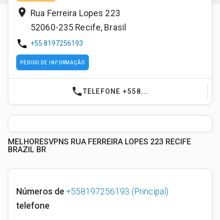
place
Rua Ferreira Lopes 223
52060-235
Recife
,
Brasil
phone
+55 8197256193
PEDIDO DE INFORMAÇÃO
phone
TELEFONE +558...
MELHORESVPNS RUA FERREIRA LOPES 223 RECIFE
BRAZIL BR
Números de
+558197256193
(Principal)
telefone