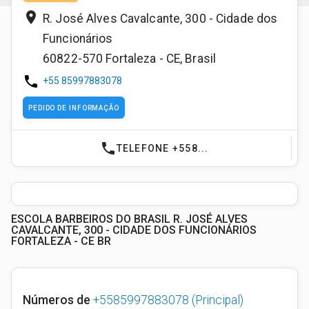
place
R. José Alves Cavalcante, 300 - Cidade dos
Funcionários
60822-570
Fortaleza - CE
,
Brasil
phone
+55 85997883078
PEDIDO DE INFORMAÇÃO
phone
TELEFONE +558...
ESCOLA BARBEIROS DO BRASIL R. JOSÉ ALVES
CAVALCANTE, 300 - CIDADE DOS FUNCIONÁRIOS
FORTALEZA - CE BR
Números de
+5585997883078
(Principal)