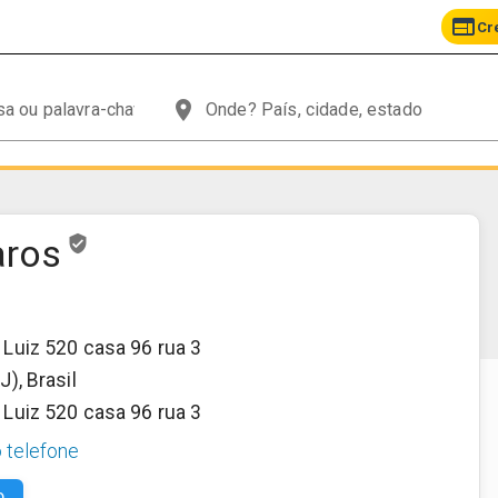
web
Cr
place
aros
verified_user
Luiz 520 casa 96 rua 3
RJ)
,
Brasil
Luiz 520 casa 96 rua 3
o telefone
O