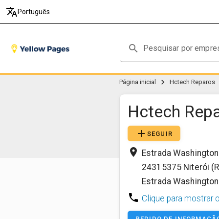
translate
Português
search
chevron_right
Página inicial
Hctech Reparos
Hctech Rep
add
SEGUIR
place
Estrada Washington 
24315375
Niterói (
Estrada Washington 
phone
Clique para mostrar 
PEDIDO DE INFORMAÇÃ