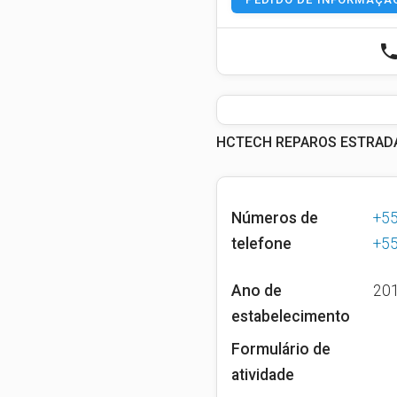
phon
HCTECH REPAROS ESTRADA 
Números de
+5
telefone
+5
Ano de
20
estabelecimento
Formulário de
atividade