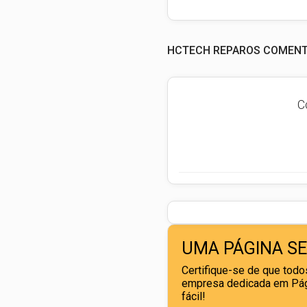
HCTECH REPAROS COMENTÁ
C
UMA PÁGINA S
Certifique-se de que todos
empresa dedicada em Pági
fácil!