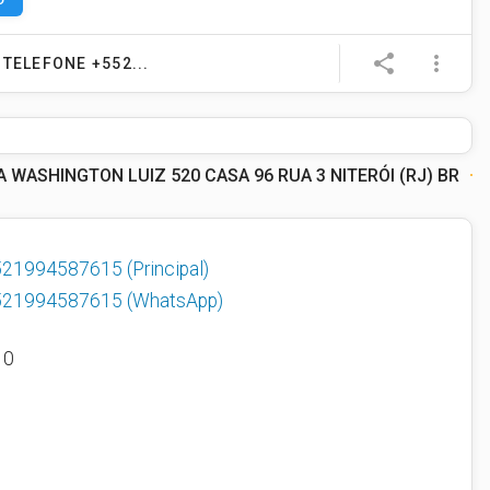
e
share
more_vert
TELEFONE +552...
WASHINGTON LUIZ 520 CASA 96 RUA 3 NITERÓI (RJ) BR
521994587615
(Principal)
521994587615
(WhatsApp)
10