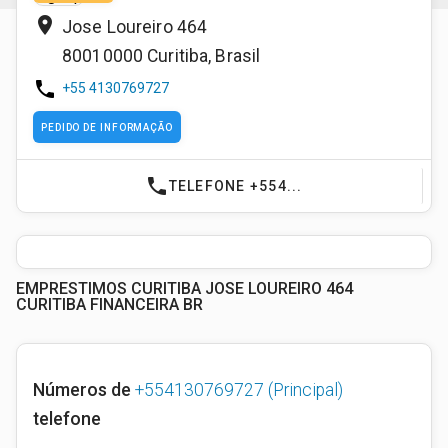
place
Jose Loureiro 464
80010000
Curitiba
,
Brasil
phone
+55 4130769727
PEDIDO DE INFORMAÇÃO
phone
TELEFONE +554...
EMPRESTIMOS CURITIBA JOSE LOUREIRO 464
CURITIBA FINANCEIRA BR
Números de
+554130769727
(Principal)
telefone