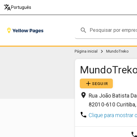
translate
Português
search
chevron_right
Página inicial
MundoTreko
MundoTrek
add
SEGUIR
place
Rua João Batista Da
82010-610
Curitiba
phone
Clique para mostrar 
phon