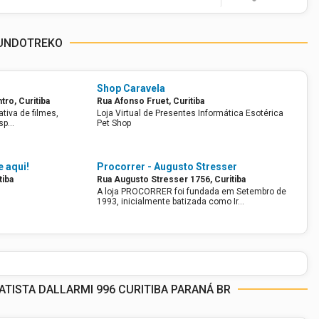
MUNDOTREKO
Shop Caravela
ro, Curitiba
Rua Afonso Fruet, Curitiba
iva de filmes,
Loja Virtual de Presentes Informática Esotérica
vros, revistas Games esp…
Pet Shop
e aqui!
Procorrer - Augusto Stresser
tiba
Rua Augusto Stresser 1756, Curitiba
A loja PROCORRER foi fundada em Setembro de
1993, inicialmente batizada como Ir…
TISTA DALLARMI 996 CURITIBA PARANÁ BR