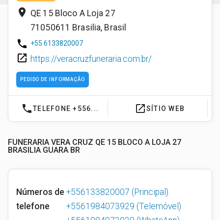
place
QE 15 Bloco A Loja 27
71050611
Brasilia
,
Brasil
phone
+55 6133820007
launch
https://veracruzfuneraria.com.br/
PEDIDO DE INFORMAÇÃO
phone
launch
TELEFONE +556...
SÍTIO WEB
FUNERARIA VERA CRUZ QE 15 BLOCO A LOJA 27
BRASILIA GUARA BR
Números de
+556133820007
(Principal)
telefone
+5561984073929
(Telemóvel)