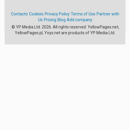
Como é que avalia esta empresa?
★
★
★
★
★
Contacto
Cookies
Privacy Policy
Terms of Use
Partner with
Us
Pricing
Blog
Add company
.
© YP Media Ltd. 2026. All rights reserved. YellowPages.net,
YellowPages.pl, Yoys.net are products of YP Media Ltd.