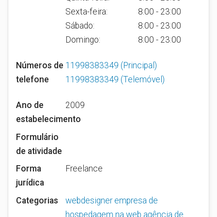
Sexta-feira:
8:00 - 23:00
Sábado:
8:00 - 23:00
Domingo:
8:00 - 23:00
Números de
11998383349
(Principal)
telefone
11998383349
(Telemóvel)
Ano de
2009
estabelecimento
Formulário
de atividade
Forma
Freelance
jurídica
Categorias
webdesigner
empresa de
hospedagem na web
agência de