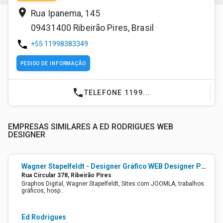
place
Rua Ipanema, 145
09431400
Ribeirão Pires
,
Brasil
phone
+55 11998383349
PEDIDO DE INFORMAÇÃO
phone
TELEFONE 1199...
EMPRESAS SIMILARES A ED RODRIGUES WEB
DESIGNER
Wagner Stapelfeldt - Designer Gráfico WEB Designer Programador
Rua Circular 378, Ribeirão Pires
Graphos Digital, Wagner Stapelfeldt, Sites com JOOMLA, trabalhos
gráficos, hosp…
Ed Rodrigues