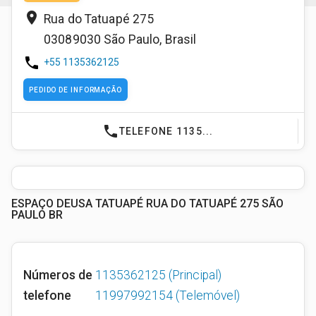
place
Rua do Tatuapé 275
03089030
São Paulo
,
Brasil
phone
+55 1135362125
PEDIDO DE INFORMAÇÃO
phone
TELEFONE 1135...
ESPAÇO DEUSA TATUAPÉ RUA DO TATUAPÉ 275 SÃO
PAULO BR
Números de
1135362125
(Principal)
telefone
11997992154
(Telemóvel)