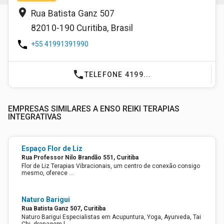
place
Rua Batista Ganz 507
82010-190
Curitiba
,
Brasil
phone
+55 41991391990
phone
TELEFONE 4199...
EMPRESAS SIMILARES A ENSO REIKI TERAPIAS
INTEGRATIVAS
Espaço Flor de Liz
Rua Professor Nilo Brandão 551, Curitiba
Flor de Liz Terapias Vibracionais, um centro de conexão consigo
mesmo, oferece …
Naturo Barigui
Rua Batista Ganz 507, Curitiba
Naturo Barigui Especialistas em Acupuntura, Yoga, Ayurveda, Tai