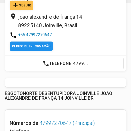
add
SEGUIR
place
joao alexandre de frança 14
89225140
Joinville
,
Brasil
phone
+55 47997270647
PEDIDO DE INFORMAÇÃO
phone
TELEFONE 4799...
ESGOTONORTE DESENTUPIDORA JOINVILLE JOAO
ALEXANDRE DE FRANÇA 14 JOINVILLE BR
Números de
47997270647
(Principal)