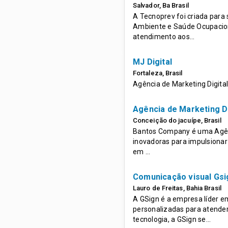
Salvador
,
Ba
Brasil
A Tecnoprev foi criada para
Ambiente e Saúde Ocupacion
atendimento aos…
MJ Digital
Fortaleza
,
Brasil
Agência de Marketing Digital
Agência de Marketing D
Conceição do jacuípe
,
Brasil
Bantos Company é uma Agênc
inovadoras para impulsionar
em …
Comunicação visual Gsi
Lauro de Freitas
,
Bahia
Brasil
A GSign é a empresa líder 
personalizadas para atende
tecnologia, a GSign se…