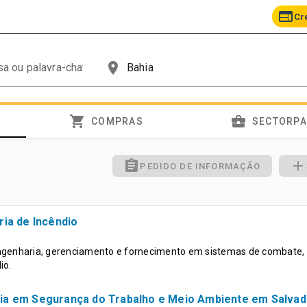
web
Cr
place
shopping_cart
business_center
COMPRAS
SECTORP
assignment
add
PEDIDO DE INFORMAÇÃO
ia de Incêndio
ngenharia, gerenciamento e fornecimento em sistemas de combate,
io.
ia em Segurança do Trabalho e Meio Ambiente em Salvad