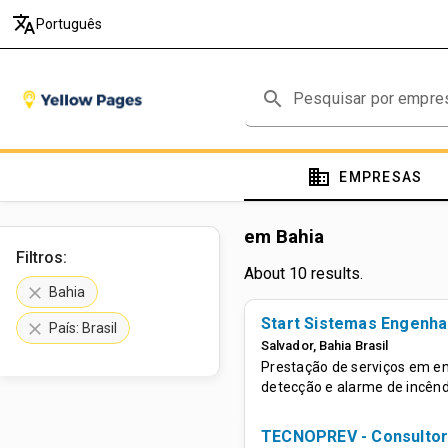
translate
Português
search
domain
EMPRESAS
em Bahia
Filtros:
About 10 results.
clear
Bahia
Start Sistemas Engenhar
clear
País: Brasil
Salvador
,
Bahia
Brasil
Prestação de serviços em e
detecção e alarme de incênd
TECNOPREV - Consultor