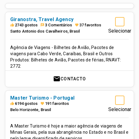
Giranostra, Travel Agency
2743 gostos
3 Comentários
37 favoritos
thumb_up
rate_review
favorite
Selecionar
Santo Antonio dos Cavalheiros
,
Brasil
Agência de Viagens - Bilhetes de Avião, Pacotes de
viagens para Cabo Verde, Caraíbas, Brasil e Outros
Produtos: Bilhetes de Avião, Pacotes de férias, RNAVT:
2772
mail
CONTACTO
Master Turismo - Portugal
6194 gostos
191 favoritos
thumb_up
favorite
Selecionar
Belo Horizonte
,
Brasil
A Master Turismo é hoje a maior agência de viagens de
Minas Gerais, pela sua abrangência no Estado e no Brasil e
pelo leque diversificado de serviços.