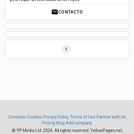
mail
CONTACTO
1
Contacto
Cookies
Privacy Policy
Terms of Use
Partner with Us
Pricing
Blog
Add company
.
© YP Media Ltd. 2026. All rights reserved. YellowPages.net,