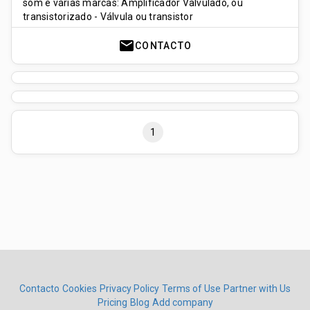
som e várias marcas: Amplificador Valvulado, ou
transistorizado - Válvula ou transistor
mail
CONTACTO
1
Contacto
Cookies
Privacy Policy
Terms of Use
Partner with Us
Pricing
Blog
Add company