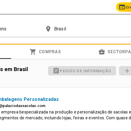
web
Cr
place
shopping_cart
business_center
COMPRAS
SECTORP
 em Brasil
assignment
add
PEDIDO DE INFORMAÇÃO
Embalagens Personalizadas
@palaciodassacolas.com
 empresa bespecializada na produção e personalização de sacolas 
gmentos de mercado, incluindo lojas, feiras e eventos. Com quase 