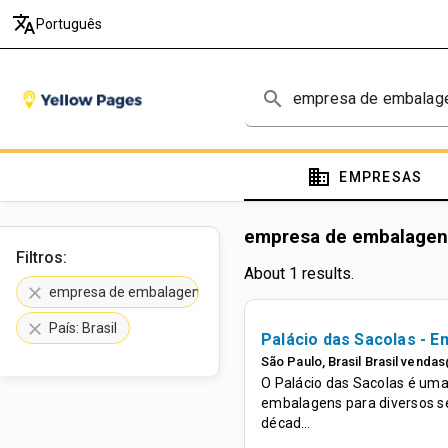
translate
Português
search
domain
EMPRESAS
empresa de embalagens
Filtros:
About 1 results.
clear
empresa de embalagens
clear
País: Brasil
Palácio das Sacolas - 
São Paulo
,
Brasil
Brasil
vendas
O Palácio das Sacolas é uma
embalagens para diversos se
décad…