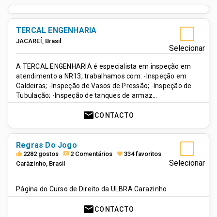
TERCAL ENGENHARIA
JACAREÍ
,
Brasil
Selecionar
A TERCAL ENGENHARIA é especialista em inspeção em
atendimento a NR13, trabalhamos com: -Inspeção em
Caldeiras; -Inspeção de Vasos de Pressão; -Inspeção de
Tubulação; -Inspeção de tanques de armaz…
mail
CONTACTO
Regras Do Jogo
2282 gostos
2 Comentários
334 favoritos
thumb_up
rate_review
favorite
Selecionar
Caràzinho
,
Brasil
Página do Curso de Direito da ULBRA Carazinho
mail
CONTACTO