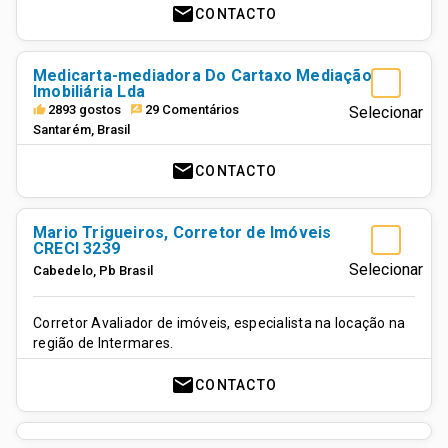
mail
CONTACTO
Medicarta-mediadora Do Cartaxo Mediação
Imobiliária Lda
2893 gostos
29 Comentários
thumb_up
rate_review
Selecionar
Santarém
,
Brasil
mail
CONTACTO
Mario Trigueiros, Corretor de Imóveis
CRECI 3239
Selecionar
Cabedelo
,
Pb
Brasil
Corretor Avaliador de imóveis, especialista na locação na
região de Intermares.
mail
CONTACTO