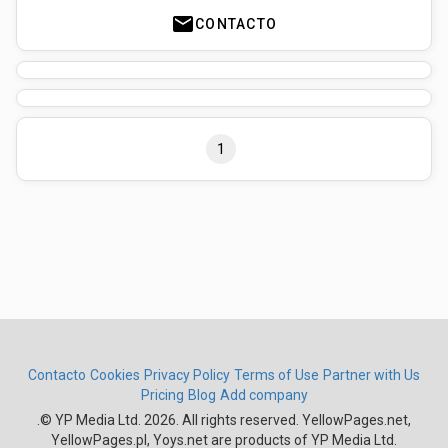
mail
CONTACTO
1
Contacto
Cookies
Privacy Policy
Terms of Use
Partner with Us
Pricing
Blog
Add company
.
© YP Media Ltd. 2026. All rights reserved. YellowPages.net,
YellowPages.pl, Yoys.net are products of YP Media Ltd.